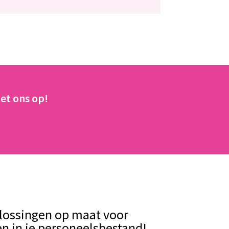
et ons op!
plossingen op maat voor
ten in je personeelsbestand!