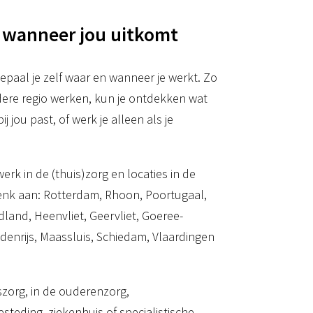
 wanneer jou uitkomt
 bepaal je zelf waar en wanneer je werkt. Zo
ndere regio werken, kun je ontdekken wat
j jou past, of werk je alleen als je
rk in de (thuis)zorg en locaties in de
Denk aan: Rotterdam, Rhoon, Poortugaal,
idland, Heenvliet, Geervliet, Goeree-
denrijs, Maassluis, Schiedam, Vlaardingen
szorg, in de ouderenzorg,
teding, ziekenhuis of specialistische