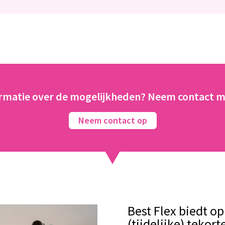
rmatie over de mogelijkheden? Neem contact m
Neem contact op
Best Flex biedt o
(tijdelijke) tekor