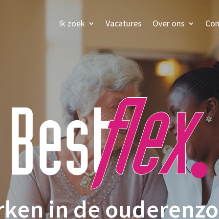
Ik zoek
Vacatures
Over ons
Con
Werken in
de oude
|