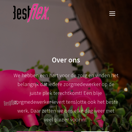
Over ons
We hebben een hart voor de zorg en vinden het
belangrijk dat iedere zorgmedewerker op de
juiste plek terechtkomt! Een blije
zorgmedewerker levert tenslotte ook het beste
werk. Daar zetten we ons elke dag weer met
veel plezier voor in!