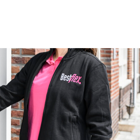
Ik zoek
Vacatures
Over ons
Con