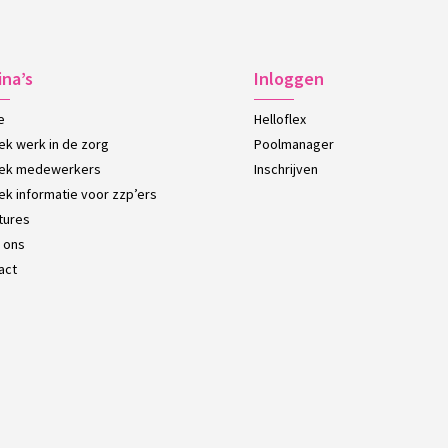
ina’s
Inloggen
e
Helloflex
oek werk in de zorg
Poolmanager
oek medewerkers
Inschrijven
oek informatie voor zzp’ers
tures
 ons
act